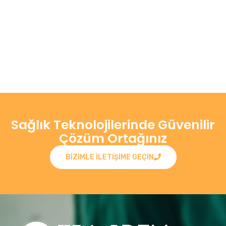
Sağlık Teknolojilerinde Güvenilir
Çözüm Ortağınız
BIZIMLE ILETIŞIME GEÇIN