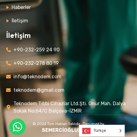
Haberler
İletişim
İletişim
+90-232-259 24 90
+90-232-278 80 19
info@teknodem.com
teknodem@gmail.com
Teknodem Tıbbi Cihazlar Ltd.Şti. Onur Mah. Dalya
Sokak No:64/C Balçova-İZMİR
© 2026 Tüm Hakları Saklıdır. Designed by
SEMERCİOĞLU
DESIGN
Türkçe