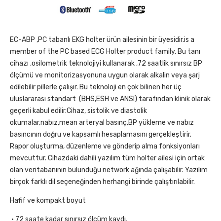
EC-ABP ,PC tabanlı EKG holter ürün ailesinin bir üyesidir.is a
member of the PC based ECG Holter product family. Bu tanı
cihazı ,osilometrik teknolojiyi kullanarak ,72 saatlik sınırsız BP
ölçümü ve monitorizasyonuna uygun olarak alkalin veya şarj
edilebilir pillerle çalışır. Bu teknoloji en çok bilinen her üç
uluslararası standart (BHS,ESH ve ANSI) tarafından klinik olarak
geçerli kabul edilir.Cihaz, sistolik ve diastolik
okumalar,nabız,mean arteryal basınç,BP yükleme ve nabız
basıncının doğru ve kapsamlı hesaplamasını gerçekleştirir.
Rapor oluşturma, düzenleme ve gönderip alma fonksiyonları
mevcuttur. Cihazdaki dahili yazılım tüm holter ailesi için ortak
olan veritabanının bulunduğu network ağında çalışabilir. Yazılım
birçok farklı dil seçeneğinden herhangi birinde çalıştırılabilir.
Hafif ve kompakt boyut
• 72 saate kadar sınırsız ölçüm kaydı.