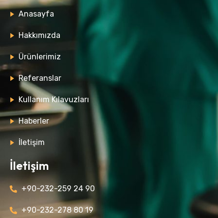
Anasayfa
Hakkımızda
Ürünlerimiz
Referanslar
Kullanım Kılavuzları
Haberler
İletişim
İletişim
+90-232-259 24 90
+90-232-278 80 19