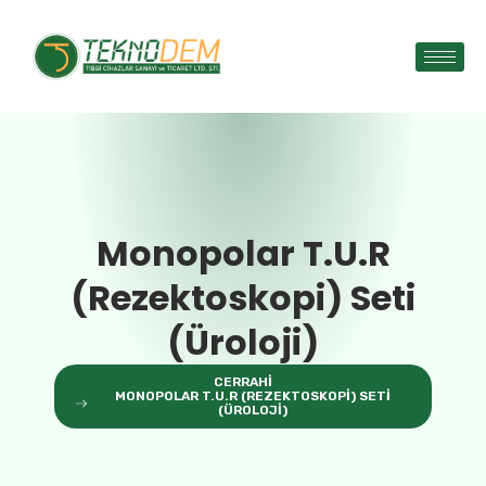
Monopolar T.U.R
(Rezektoskopi) Seti
(Üroloji)
CERRAHI
MONOPOLAR T.U.R (REZEKTOSKOPI) SETI
(ÜROLOJI)