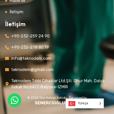
Haberler
İletişim
İletişim
+90-232-259 24 90
+90-232-278 80 19
info@teknodem.com
teknodem@gmail.com
Teknodem Tıbbi Cihazlar Ltd.Şti. Onur Mah. Dalya
Sokak No:64/C Balçova-İZMİR
© 2026 Tüm Hakları Saklıdır. Designed by
SEMERCİOĞLU
DESIGN
Türkçe