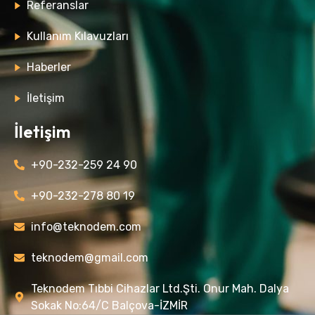
Referanslar
Kullanım Kılavuzları
Haberler
İletişim
İletişim
+90-232-259 24 90
+90-232-278 80 19
info@teknodem.com
teknodem@gmail.com
Teknodem Tıbbi Cihazlar Ltd.Şti. Onur Mah. Dalya
Sokak No:64/C Balçova-İZMİR